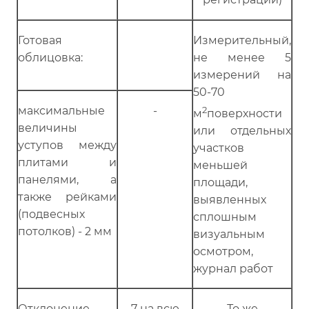
Готовая
Измерительный,
облицовка:
не менее 5
измерений на
50-70
2
максимальные
-
м
поверхности
величины
или отдельных
уступов между
участков
плитами и
меньшей
панелями, а
площади,
также рейками
выявленных
(подвесных
сплошным
потолков) - 2 мм
визуальным
осмотром,
журнал работ
Отклонение
7 на всю
То же